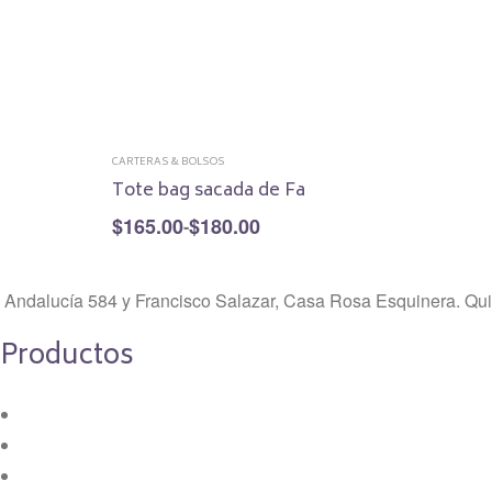
opciones
se
pueden
elegir
en
CARTERAS & BOLSOS
la
Tote bag sacada de Fa
página
$
165.00
$
180.00
-
Rango
de
de
precios:
Este
producto
Seleccionar opciones
desde
Andalucía 584 y Francisco Salazar, Casa Rosa Esquinera. Qui
producto
$165.00
hasta
tiene
$180.00
Productos
múltiples
variantes.
Ropa & Accesorios
Las
Cuidado Personal
opciones
Hogar & Lifestyle