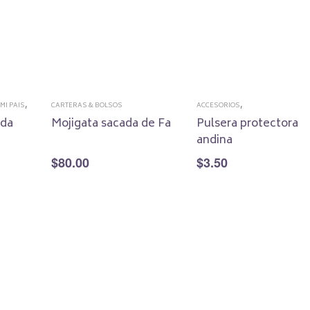
,
,
MI PAIS
CARTERAS & BOLSOS
ACCESORIOS
,
OTROS
INSPIRADOS EN ECUADOR
ida
Mojigata sacada de Fa
Pulsera protectora
MAGIA PARA TI
andina
$
80.00
$
3.50
Este
Este
E
nes
Seleccionar opciones
Seleccionar opciones
producto
producto
p
tiene
tiene
t
múltiples
múltiples
m
variantes.
variantes.
v
Las
Las