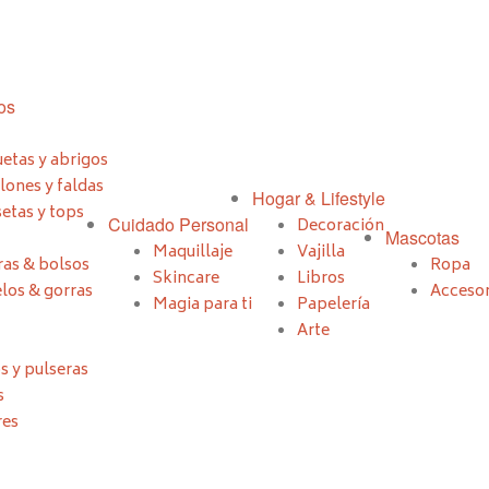
os
etas y abrigos
lones y faldas
Hogar & Lifestyle
etas y tops
Cuidado Personal
Decoración
Mascotas
Maquillaje
Vajilla
ras & bolsos
Ropa
Skincare
Libros
los & gorras
Accesor
Magia para ti
Papelería
Arte
s y pulseras
s
res