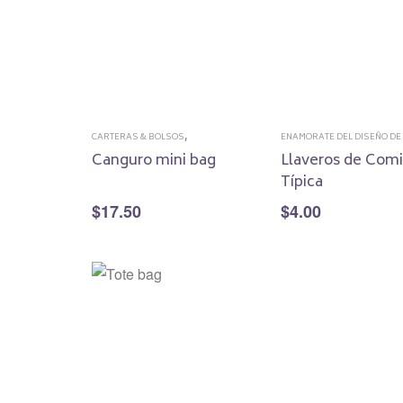
,
CARTERAS & BOLSOS
ENAMORATE DEL DISEÑO DE 
,
ENAMORATE DEL DISEÑO DE MI PAIS
INSPIRADOS EN ECUADOR
Canguro mini bag
Llaveros de Com
Típica
$
17.50
$
4.00
Este
Seleccionar opciones
Seleccionar opcio
producto
tiene
múltiples
variantes.
Las