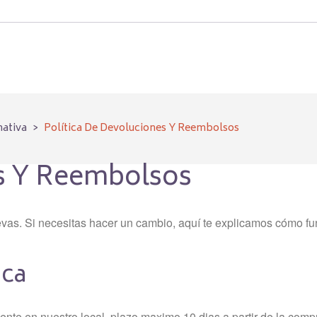
nativa
>
Política De Devoluciones Y Reembolsos
es Y Reembolsos
vas. Si necesitas hacer un cambio, aquí te explicamos cómo fu
ica
ente en nuestro local, plazo maximo 10 dias a partir de la compr