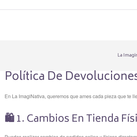
La Imagi
Política De Devolucion
En La ImagiNativa, queremos que ames cada pieza que te lle
🛍️
1. Cambios En Tienda Fís
Puedes realizar cambios de pedidos online y físicos directam