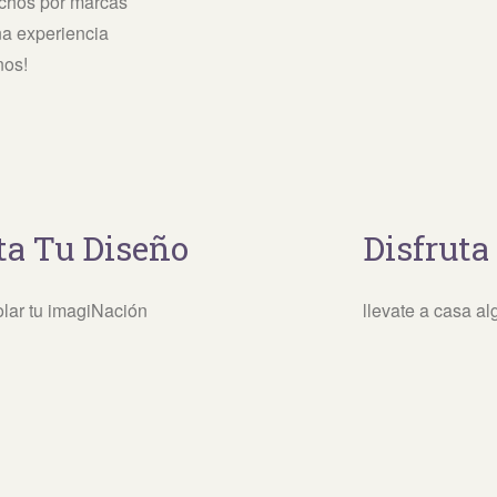
echos por marcas
na experiencia
nos!
ta Tu Diseño
Disfruta
lar tu imagiNación
llevate a casa al