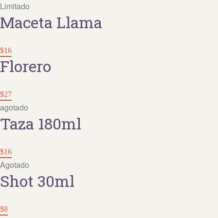
Limitado
Maceta Llama
$16
Florero
$27
agotado
Taza 180ml
$16
Agotado
Shot 30ml
$8