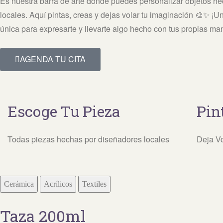
Es nuestra barra de arte donde puedes personalizar objetos h
locales. Aquí pintas, creas y dejas volar tu imaginación 🎨✨ ¡U
única para expresarte y llevarte algo hecho con tus propias ma
AGENDA TU CITA
Escoge Tu Pieza
Pin
Todas piezas hechas por diseñadores locales
Deja Vo
Cerámica
Acrílicos
Textiles
Taza 200ml