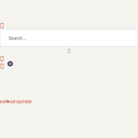
0
eativa
Inspírate