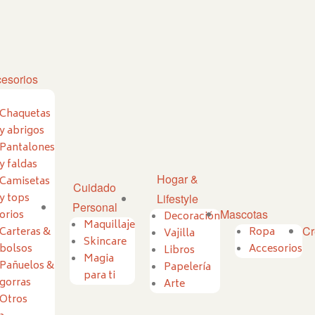
esorios
Chaquetas
y abrigos
Pantalones
y faldas
Hogar &
Camisetas
Cuidado
y tops
Lifestyle
Personal
Mascotas
orios
Decoración
Maquillaje
Cr
Carteras &
Ropa
Vajilla
Skincare
bolsos
Accesorios
Libros
Magia
Pañuelos &
Papelería
para ti
gorras
Arte
Otros