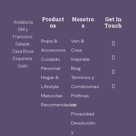
Product
Nosotro
Get In
Andalucía
os
s
Touch
584 y
Francisco
Ropa &
Ven &
Salazar,
Accesorios
Crea
Casa Rosa
Esquinera.
Cuidado
Inspírate
Quito
Personal
Blog
Hogar &
Términos y
Lifestyle
Condiciones
Mascotas
Políticas
Recomendados
de
Privacidad
Devolución
y