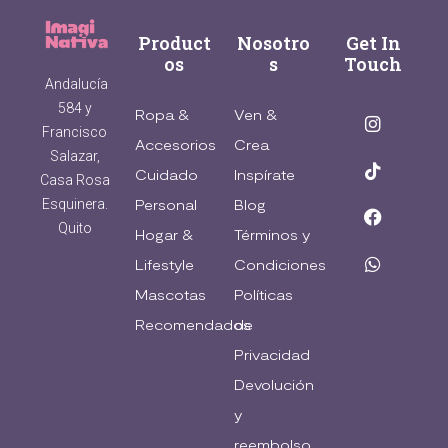
Product
Nosotro
Get In
os
s
Touch
Andalucía
584 y
Ropa &
Ven &
Francisco
Accesorios
Crea
Salazar,
Cuidado
Inspírate
Casa Rosa
Esquinera.
Personal
Blog
Quito
Hogar &
Términos y
Lifestyle
Condiciones
Mascotas
Políticas
Recomendados
de
Privacidad
Devolución
y
reembolso