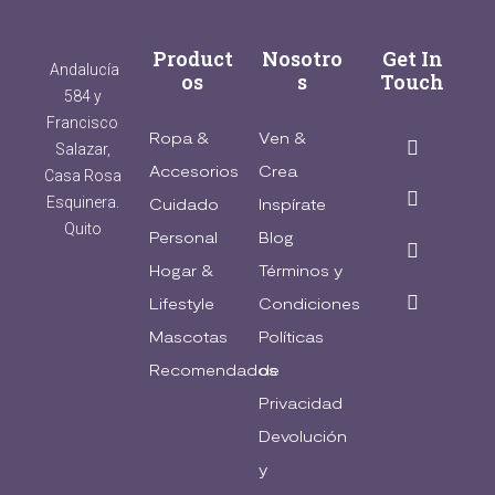
Product
Nosotro
Get In
Andalucía
os
s
Touch
584 y
Francisco
Ropa &
Ven &
Salazar,
Accesorios
Crea
Casa Rosa
Esquinera.
Cuidado
Inspírate
Quito
Personal
Blog
Hogar &
Términos y
Lifestyle
Condiciones
Mascotas
Políticas
Recomendados
de
Privacidad
Devolución
y