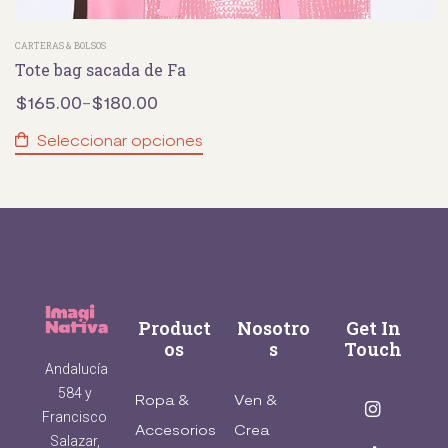
CARTERAS & BOLSOS
Tote bag sacada de Fa
$
165.00
$
180.00
-
Seleccionar opciones
Product
Nosotro
Get In
os
s
Touch
Andalucía
584 y
Ropa &
Ven &
Francisco
Accesorios
Crea
Salazar,